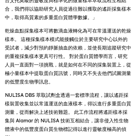
台艾托莫級的靈敏度與標準化的微量樣本萃取流程互相結
合，我們得以協助研究人員從過往難以獲取的遙距採集樣本
中，取得高質素的多重蛋白質體學數據。」
乾燥血點採集樣本可將數滴血液轉化為可在常溫運送的乾燥
樣本。 這種採集樣本模式能接觸位於主要研究中心以外的
受試者，減少對預約靜脈抽血的依賴，並使長期追蹤研究中
的重複採集樣本更具可行性。 對於蛋白質體學而言，研究
人員一直面對一項挑戰，就是如何在不同的採集裝置上，從
極小量樣本中提取蛋白質訊號，同時又不失去他們試圖測量
的低豐度生物學訊息。
NULISA DBS 萃取試劑盒透過一套標準流程，讓以遙距採
樣裝置收集並以常溫運送的血液樣本，得以進行多重蛋白質
測量，從而解決上述技術難題。 此工作流程將遙距樣本採
集與 Alamar 的 NULISA 技術互相結合，讓非侵入性生物
體液中的低豐度蛋白質生物標記得以進行靈敏度極高的偵