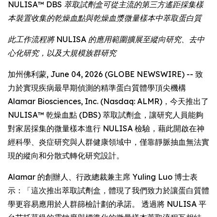
NULISA™ DBS 萃取試劑盒可從主流的第三方遙距採集樣
本裝置收集的乾燥血點與乾燥血漿微量樣本中萃取蛋白質
此工作流程將 NULISA 的應用範圍擴展至縱向研究、去中
心化研究，以及大規模族群研究
加州佛利蒙, June 04, 2026 (GLOBE NEWSWIRE) -- 致
力於實現疾病最早期偵測的精準蛋白質體學頂尖機構
Alamar Biosciences, Inc. (Nasdaq: ALMR)，今天推出了
NULISA™ 乾燥血點 (DBS) 萃取試劑盒，讓研究人員能夠
對家居採集的微量樣本進行 NULISA 檢驗，藉此開啟在神
經科學、炎症研究與人群健康領域中，僅靠靜脈抽血無法實
現的縱向和分散式轉化研究設計。
Alamar 的創辦人、行政總裁兼主席 Yuling Luo 博士表
示：「這次推出萃取試劑盒，體現了我們致力於讓蛋白質體
學更容易應用於人群篩檢計劃的承諾。 透過將 NULISA 平