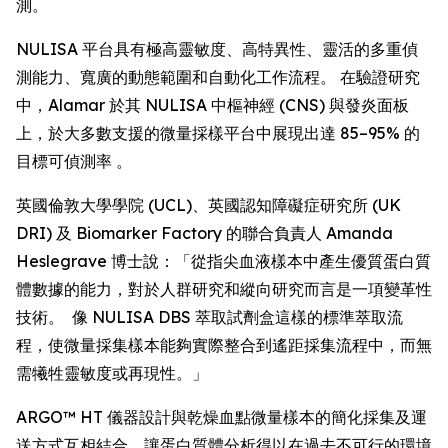
測。
NULISA 平台具有極高靈敏度、高特異性、靈活的多重偵
測能力、寬廣的動態範圍和自動化工作流程。 在驗證研究
中，Alamar 於其 NULISA 中樞神經 (CNS) 與發炎面板
上，於大多數支援的微量採樣平台中展現出達 85–95% 的
目標可偵測率 。
英國倫敦大學學院 (UCL)、英國認知障礙症研究所 (UK
DRI) 及 Biomarker Factory 的聯合負責人 Amanda
Heslegrave 博士說：「從指尖血液樣本中產生優質蛋白質
體數據的能力，對於人群研究和縱向研究而言是一項變革性
技術。 像 NULISA DBS 萃取試劑盒這樣的標準萃取流
程，使微量採集樣本能夠實際整合到遙距採集流程中，而無
需犧牲靈敏度或再現性。」
ARGO™ HT 儀器設計與乾燥血點微量樣本的簡化採集及運
送方式互相結合，讓蛋白質體分析得以在過去不可行的環境