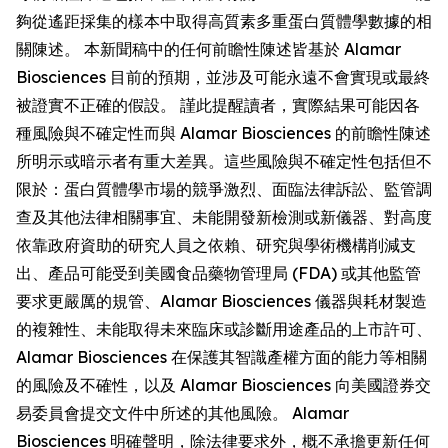
夠從遙距採集的樣本中取得高質素多重蛋白質體學數據的相
關陳述。 本新聞稿中的任何前瞻性陳述皆基於 Alamar
Biosciences 目前的預期，並涉及可能永遠不會實現或最終
被證實不正確的假設。 謹此提醒讀者，實際結果可能因各
種風險與不確定性而與 Alamar Biosciences 的前瞻性陳述
所明示或暗示者有重大差異。這些風險與不確定性包括但不
限於：蛋白質體學市場的競爭激烈、面臨法律訴訟、監管調
查及其他法律相關事宜、未能開發新檢測或新儀器、對高度
依靠政府資助的研究人員之依賴、研究與學術機構削減支
出、產品可能受到美國食品藥物管理局 (FDA) 或其他監管
要求更嚴厲的規管、Alamar Biosciences 儀器與耗材製造
的複雜性、未能取得未來臨床或診斷用途產品的上市許可、
Alamar Biosciences 在保護其智識產權方面的能力等相關
的風險及不確性，以及 Alamar Biosciences 向美國證券交
易委員會提交文件中所述的其他風險。 Alamar
Biosciences 明確聲明，除法律要求外，概不承擔更新任何