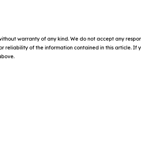
without warranty of any kind. We do not accept any responsib
r reliability of the information contained in this article. I
 above.