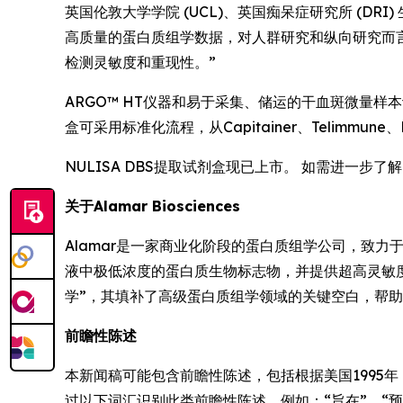
英国伦敦大学学院 (UCL)、英国痴呆症研究所 (DRI) 生
高质量的蛋白质组学数据，对人群研究和纵向研究而言
检测灵敏度和重现性。”
ARGO™ HT仪器和易于采集、储运的干血斑微量样
盒可采用标准化流程，从Capitainer、Telimm
NULISA DBS提取试剂盒现已上市。 如需进一步了
关于Alamar Biosciences
Alamar是一家商业化阶段的蛋白质组学公司，致力于
液中极低浓度的蛋白质生物标志物，并提供超高灵敏
学”，其填补了高级蛋白质组学领域的关键空白，帮
前瞻性陈述
本新闻稿可能包含前瞻性陈述，包括根据美国1995年《私人证券诉讼改
过以下词汇识别此类前瞻性陈述，例如：“旨在”、“预计”