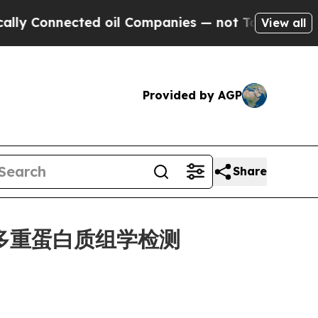
nnected oil Companies — not Taxpayers — the Cha
View all
Provided by AGP
Share
敏度多重蛋白质组学检测