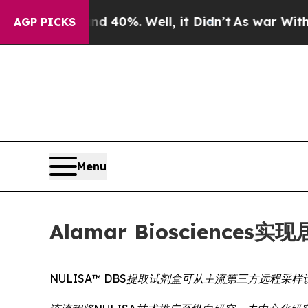
round 40%. Well, it Didn’t
As war With Iran Dro
AGP PICKS
Menu
Alamar Bioscien
NULISA™ DBS提取试剂盒可从主流第三方远程