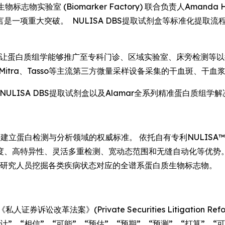
物标志物实验室 (Biomarker Factory) 联合负责人Aman
是一项重大突破。 NULISA DBS提取试剂盒等标准化提取
本让蛋白质组学能够推广至专科门诊、区域实验室、床旁检测等以往无
une、Mitra、Tasso等主流第三方微量采样设备采集的干血斑、
解NULISA DBS提取试剂盒以及Alamar全系列精准蛋白质组学
建立蛋白检测与分析领域的权威标准。 依托自有专利NULISA™
度、高特异性、灵活多重检测、宽动态范围和无缝自动化等优势。
助研究人员挖掘各类疾病状态对应的全谱系蛋白质生物标志物。
革法案》(Private Securities Litigation Refo
、“相信”、“可能”、“预估”、“预期”、“预测”、“打算”、“可以