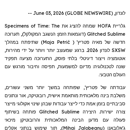
לונדון, June 03, 2026 (GLOBE NEWSWIRE) --
Specimens of Time: The
שמחה להציג את
HOFA
גלריית
תערוכה
(דוגמאות הזמן: הנשגב המקולקל),
Glitched Sublime
שתיפתח במהלך
)
Maja Petrić
(
'
פטריץ
חדשה של מאיה
לונדון 2026. ברגע שמעוצב יותר ויותר על ידי מהירות,
SXSW
אוטומציה וייצור דיגיטלי בלתי פוסק, התערוכה מציעה תפקיד
שונה לטכנולוגיה: מדיום למשמעות, תפיסה וחיבור מורגש עם
העולם הטבעי.
עבודתה
של
פטריץ
', שפותחה במשך יותר משני עשורים,
משלבת בינה מלאכותית מותאמת אישית, רובוטיקה, אור ונתונים
סביבתיים בזמן אמת כדי לייצר עבודות שבהן שינוי אקולוגי מייצר
פותחה בשיתוף
Glitched Sublime
צורה ישירות. היצירה
פעולה עם מדען הבינה המלאכותית
והרובוטיקן
מיכאי
, תוך שימוש בנתוני אקלים
)
Mihai Jalobeanu
(
ג'אלובאנו