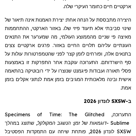
ארקטיים חיים כחומר העיקרי שלה.
היצירה מתבססת על הנחה אחת:
יצירת האמנות אינה תיאור של
שינוי סביבתי אלא תיעוד פיזי שלו. באזור הארקטי, ההתחממות
מאיצה פי שניים מהממוצע העולמי, מה שמערער את התנאים
העונתיים עליהם תלויים החיים באזור. פרגים ארקטיים צצים
בתנאים אלה, ופורחים לזמן קצר לפני שהטמפרטורות עולות על
סף הישרדותם. התערוכה עוקבת אחר התפרקות זו באמצעות
פסלי תאורה ועבודות פיגמנט שנוצרו על ידי רובוטיקה בהתאמה
אישית ובינה מלאכותית המגיבים בזמן אמת לנתוני אקלים בזמן
אמת.
ב-SXSW לונדון 2026
Specimens of Time: The Glitched
התערוכה,
שתוצג במהלך
,
המקולקל
דוגמאות של זמן: הנשגב
-
Sublime
לונדון 2026, פותחת שיחה עם התמקדות הפסטיבל
SXSW