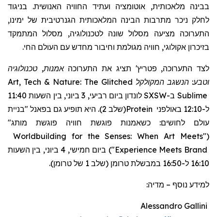
בבינה מלאכותית, אוטומציה ועתיד החוויה האנושית. בניגוד
לחלק ניכר מתרבות הבינה המלאכותית הגנרטיבית של ימינו,
התערוכה מציעה מסלול שונה לטכנולוגיה, מסלול המתמקד
בזיכרון אקולוגי, חוויה מגולמת וחיבור מחדש עם העולם החי.
אמנות, טכנולוגיה
תציג את התערוכה
'
פטריץ
לצד התערוכה,
Art, Tech & Nature: The Glitched
המקולקל
וטבע: הנשגב
לונדון ביום רביעי, 3 ביוני, בין השעות 11:40
SXSW
ב-
Sublime
"בניית
(שלב 2). היא תופיע גם בפאנל
Protein
ל-12:10 באולפני
עולם לחושים: כשאמנות פוגשת חוויה פוגשת מותג"
Worldbuilding for the Senses: When Art Meets
"
(
ביום חמישי, 4 ביוני, בין השעות
)
"
Experience Meets Brand
16:10 ל-16:50 במבשלת טרומן (שלב 1 של טרומן).
מדיה:
–
למידע נוסף
Alessandro Gallini