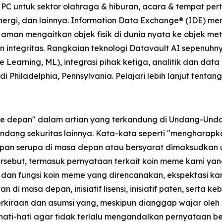
HPC untuk sektor olahraga & hiburan, acara & tempat pert
nergi, dan lainnya. Information Data Exchange® (IDE) me
 aman mengaitkan objek fisik di dunia nyata ke objek m
integritas. Rangkaian teknologi Datavault AI sepenuhn
Learning, ML), integrasi pihak ketiga, analitik dan data
 Philadelphia, Pennsylvania. Pelajari lebih lanjut tentan
 ke depan" dalam artian yang terkandung di Undang-Unda
dang sekuritas lainnya. Kata-kata seperti "mengharapkan
gkapan serupa di masa depan atau bersyarat dimaksudkan
sebut, termasuk pernyataan terkait koin meme kami yang
as dan fungsi koin meme yang direncanakan, ekspektasi ka
n di masa depan, inisiatif lisensi, inisiatif paten, serta 
erkiraan dan asumsi yang, meskipun dianggap wajar ol
ati-hati agar tidak terlalu mengandalkan pernyataan be