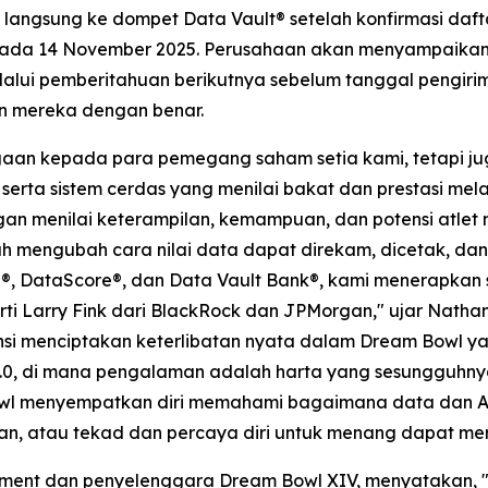
a langsung ke dompet Data Vault® setelah konfirmasi daf
pada 14 November 2025. Perusahaan akan menyampaikan p
 melalui pemberitahuan berikutnya sebelum tanggal peng
n mereka dengan benar.
hargaan kepada para pemegang saham setia kami, tetap
serta sistem cerdas yang menilai bakat dan prestasi mela
gan menilai keterampilan, kemampuan, dan potensi atlet 
lah mengubah cara nilai data dapat direkam, dicetak, da
, DataScore®, dan Data Vault Bank®, kami menerapkan str
ti Larry Fink dari BlackRock dan JPMorgan," ujar Natha
ensi menciptakan keterlibatan nyata dalam Dream Bowl ya
.0, di mana pengalaman adalah harta yang sesungguhny
owl menyempatkan diri memahami bagaimana data dan A
an, atau tekad dan percaya diri untuk menang dapat me
ment dan penyelenggara Dream Bowl XIV, menyatakan, "