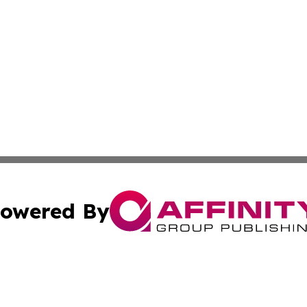
owered By
ubmit Press Release
Terms & Conditions
Copyright/DMCA
s Inc. dba Affinity Group Publishing & Industry Wire Guam