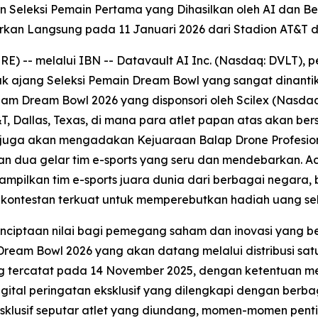
oin Seleksi Pemain Pertama yang Dihasilkan oleh AI dan B
rkan Langsung pada 11 Januari 2026 dari Stadion AT&T di
-- melalui IBN -- Datavault AI Inc. (Nasdaq: DVLT), pe
k ajang Seleksi Pemain Dream Bowl yang sangat dinantika
lam Dream Bowl 2026 yang disponsori oleh Scilex (Nasda
T, Dallas, Texas, di mana para atlet papan atas akan 
juga akan mengadakan Kejuaraan Balap Drone Profesion
n dua gelar tim e-sports yang seru dan mendebarkan. A
enampilkan tim e-sports juara dunia dari berbagai negar
kontestan terkuat untuk memperebutkan hadiah uang seka
nciptaan nilai bagi pemegang saham dan inovasi yang be
eam Bowl 2026 yang akan datang melalui distribusi sat
tercatat pada 14 November 2025, dengan ketentuan mend
al peringatan eksklusif yang dilengkapi dengan berbagai
 eksklusif seputar atlet yang diundang, momen-momen pent