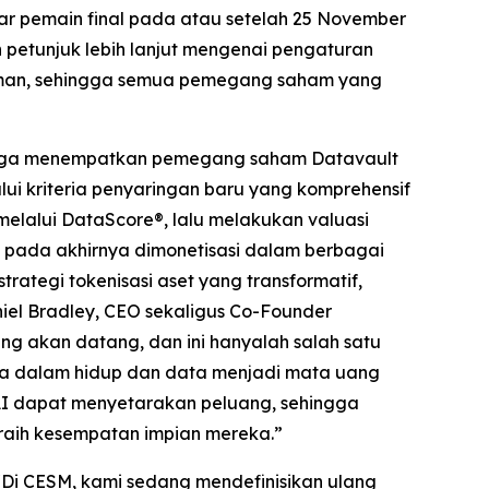
tar pemain final pada atau setelah 25 November
etunjuk lebih lanjut mengenai pengaturan
iriman, sehingga semua pemegang saham yang
i juga menempatkan pemegang saham Datavault
lui kriteria penyaringan baru yang komprehensif
melalui DataScore®, lalu melakukan valuasi
n pada akhirnya dimonetisasi dalam berbagai
ategi tokenisasi aset yang transformatif,
niel Bradley, CEO sekaligus Co-Founder
ng akan datang, dan ini hanyalah salah satu
a dalam hidup dan data menjadi mata uang
I dapat menyetarakan peluang, sehingga
raih kesempatan impian mereka.”
Di CESM, kami sedang mendefinisikan ulang