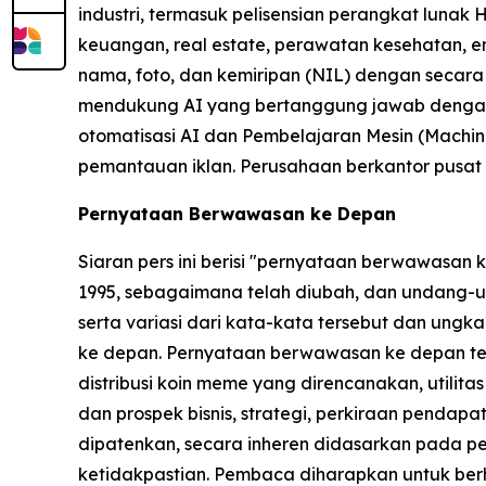
industri, termasuk pelisensian perangkat lunak 
keuangan, real estate, perawatan kesehatan, e
nama, foto, dan kemiripan (NIL) dengan secara
mendukung AI yang bertanggung jawab dengan 
otomatisasi AI dan Pembelajaran Mesin (Machine 
pemantauan iklan. Perusahaan berkantor pusat di
Pernyataan Berwawasan ke Depan
Siaran pers ini berisi "pernyataan berwawasan
1995, sebagaimana telah diubah, dan undang-un
serta variasi dari kata-kata tersebut dan un
ke depan. Pernyataan berwawasan ke depan ter
distribusi koin meme yang direncanakan, utilit
dan prospek bisnis, strategi, perkiraan pendapata
dipatenkan, secara inheren didasarkan pada p
ketidakpastian. Pembaca diharapkan untuk berh