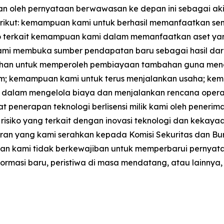
kan oleh pernyataan berwawasan ke depan ini sebagai akib
rikut: kemampuan kami untuk berhasil memanfaatkan sem
ko terkait kemampuan kami dalam memanfaatkan aset yang
kami membuka sumber pendapatan baru sebagai hasil dar
kebutuhan untuk memperoleh pembiayaan tambahan guna men
umum; kemampuan kami untuk terus menjalankan usaha; 
dalam mengelola biaya dan menjalankan rencana opera
penerapan teknologi berlisensi milik kami oleh penerima
isiko yang terkait dengan inovasi teknologi dan kekayaan i
ran yang kami serahkan kepada Komisi Sekuritas dan Burs
an, dan kami tidak berkewajiban untuk memperbarui pern
formasi baru, peristiwa di masa mendatang, atau lainnya