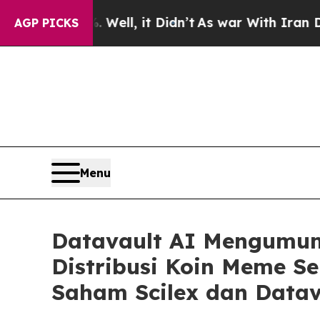
. Well, it Didn’t
As war With Iran Drove oil Pr
AGP PICKS
Menu
Datavault AI Mengumum
Distribusi Koin Meme 
Saham Scilex dan Datav