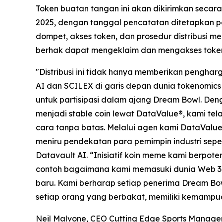
Token buatan tangan ini akan dikirimkan secar
2025, dengan tanggal pencatatan ditetapkan 
dompet, akses token, dan prosedur distribusi
berhak dapat mengeklaim dan mengakses toke
"Distribusi ini tidak hanya memberikan peng
AI dan SCILEX di garis depan dunia tokenomics 
untuk partisipasi dalam ajang Dream Bowl. Den
menjadi stable coin lewat DataValue®, kami te
cara tanpa batas. Melalui agen kami DataValue®
meniru pendekatan para pemimpin industri seper
Datavault AI. “Inisiatif koin meme kami berpot
contoh bagaimana kami memasuki dunia Web 3
baru. Kami berharap setiap penerima Dream B
setiap orang yang berbakat, memiliki kemampu
Neil Malvone, CEO Cutting Edge Sports Manage