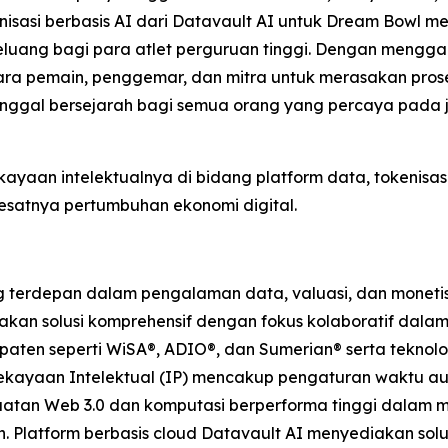
nisasi berbasis AI dari Datavault AI untuk Dream Bowl m
eluang bagi para atlet perguruan tinggi. Dengan mengg
ra pemain, penggemar, dan mitra untuk merasakan proses
nggal bersejarah bagi semua orang yang percaya pada ja
ayaan intelektualnya di bidang platform data, tokenisasi
satnya pertumbuhan ekonomi digital.
erdepan dalam pengalaman data, valuasi, dan monetisasi
kan solusi komprehensif dengan fokus kolaboratif dalam D
rpaten seperti WiSA®, ADIO®, dan Sumerian® serta teknolo
ekayaan Intelektual (IP) mencakup pengaturan waktu audi
uatan Web 3.0 dan komputasi berperforma tinggi dalam me
. Platform berbasis cloud Datavault AI menyediakan sol