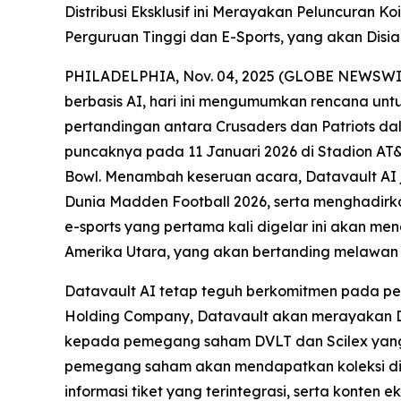
Distribusi Eksklusif ini Merayakan Peluncuran K
Perguruan Tinggi dan E-Sports, yang akan Disia
PHILADELPHIA, Nov. 04, 2025 (GLOBE NEWSWIRE) 
berbasis AI, hari ini mengumumkan rencana untu
pertandingan antara Crusaders dan Patriots da
puncaknya pada 11 Januari 2026 di Stadion AT&
Bowl. Menambah keseruan acara, Datavault AI 
Dunia Madden Football 2026, serta menghadirka
e-sports yang pertama kali digelar ini akan m
Amerika Utara, yang akan bertanding melawan 
Datavault AI tetap teguh berkomitmen pada pe
Holding Company, Datavault akan merayakan Dr
kepada pemegang saham DVLT dan Scilex yang 
pemegang saham akan mendapatkan koleksi digit
informasi tiket yang terintegrasi, serta konten