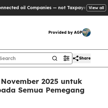
il Companies — not Taxpayers — the Chance to Ca
View all
Provided by AGP
Share
 November 2025 untuk
kepada Semua Pemegang