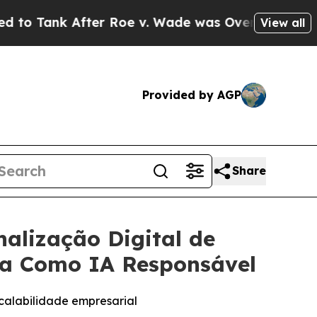
k After Roe v. Wade was Overturned. Instead, 
View all
Provided by AGP
Share
alização Digital de
cia Como IA Responsável
calabilidade empresarial