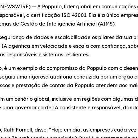
EWSWIRE) -- A Poppulo, líder global em comunicações de 
ponsável, a certificação ISO 42001. Ela é a única empres
as de Gestão de Inteligência Artificial (AIMS).
segurança de dados e escalabilidade os pilares da sua pl
 IA agêntica em velocidade e escala com confiança, sab
s responsáveis e sistemas resilientes.
ato, é um exemplo do compromisso da Poppulo com o desen
ão seguiu uma rigorosa auditoria conduzida por um órgão 
scos e prestação de contas da Poppulo atendem aos mais 
m um cenário global, inclusive em regiões com algumas 
te uma governança de IA consistente e responsável, dand
Ruth Fornell, disse: “Hoje em dia, as empresas cada vez 