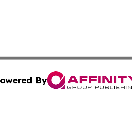
owered By
ubmit Press Release
Terms & Conditions
Copyright/DMCA
s Inc. dba Affinity Group Publishing & Industry Wire Guam
Cookie Settings / Your Privacy Choices