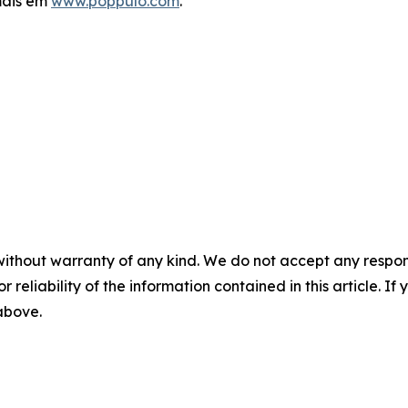
mais em
www.poppulo.com
.
without warranty of any kind. We do not accept any responsib
r reliability of the information contained in this article. I
 above.