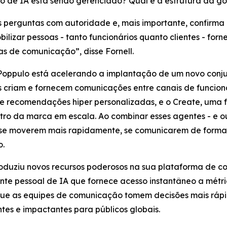
sco de IA está sendo gerenciado? Qual é a estrutura da 
as perguntas com autoridade e, mais importante, confirma
bilizar pessoas - tanto funcionários quanto clientes - 
as de comunicação”, disse Fornell.
 Poppulo está acelerando a implantação de um novo conj
criam e fornecem comunicações entre canais de funcionári
 e recomendações hiper personalizadas, e o
Create,
uma f
ro da marca em escala. Ao combinar esses agentes - e ou
 se moverem mais rapidamente, se comunicarem de forma 
o.
oduziu novos recursos poderosos na sua plataforma de co
nte pessoal de IA que fornece acesso instantâneo a mét
 que as equipes de comunicação tomem decisões mais ráp
es e impactantes para públicos globais.