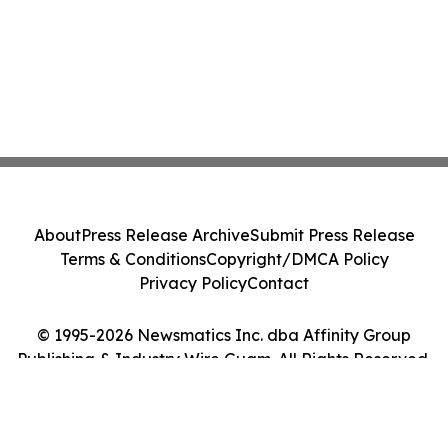
About
Press Release Archive
Submit Press Release
Terms & Conditions
Copyright/DMCA Policy
Privacy Policy
Contact
© 1995-2026 Newsmatics Inc. dba Affinity Group
Publishing & Industry Wire Guam. All Rights Reserved.
Cookie Settings / Your Privacy Choices