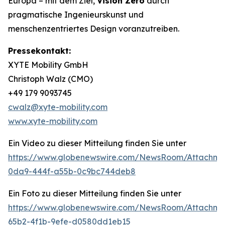
Europa – mit dem Ziel,
Vision Zero
durch
pragmatische Ingenieurskunst und
menschenzentriertes Design voranzutreiben.
Pressekontakt:
XYTE Mobility GmbH
Christoph Walz (CMO)
+49 179 9093745
cwalz@xyte-mobility.com
www.xyte-mobility.com
Ein Video zu dieser Mitteilung finden Sie unter
https://www.globenewswire.com/NewsRoom/Attachm
0da9-444f-a55b-0c9bc744deb8
Ein Foto zu dieser Mitteilung finden Sie unter
https://www.globenewswire.com/NewsRoom/Attachm
65b2-4f1b-9efe-d0580dd1eb15